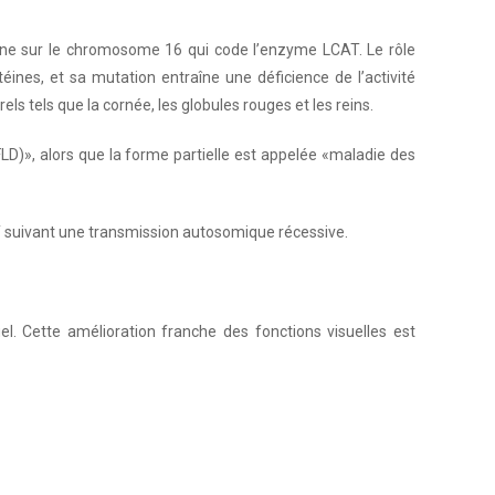
 gène sur le chromosome 16 qui code l’enzyme LCAT. Le rôle
éines, et sa mutation entraîne une déficience de l’activité
s tels que la cornée, les globules rouges et les reins.
LD)», alors que la forme partielle est appelée «maladie des
CAT suivant une transmission autosomique récessive.
el. Cette amélioration franche des fonctions visuelles est