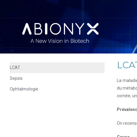
LCA
LCAT
Sepsis
La maladie
du métabol
Ophtalmologie
cornée, un
Prévalen
On recense