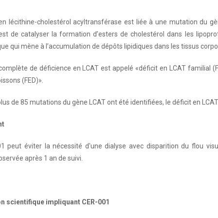
 en lécithine-cholestérol acyltransférase est liée à une mutation du
st de catalyser la formation d’esters de cholestérol dans les lipoprot
e qui mène à l’accumulation de dépôts lipidiques dans les tissus corporel
omplète de déficience en LCAT est appelé «déficit en LCAT familial (F
issons (FED)».
 plus de 85 mutations du gène LCAT ont été identifiées, le déficit en L
nt
 peut éviter la nécessité d'une dialyse avec disparition du flou visu
bservée après 1 an de suivi.
on scientifique impliquant CER-001