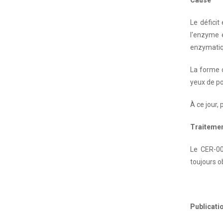
Cause
Le déficit
l'enzyme e
enzymatiqu
La forme c
yeux de po
À ce jour,
Traiteme
Le CER-001
toujours o
Publicati